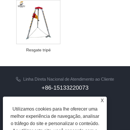
Resgate tripé
Linha Direta Nacional de Atendimento ao Cliente
+86-15133220073
E-mail
X
sherry@syhoist.com
Utilizamos cookies para lhe oferecer uma
melhor experiência de navegação, analisar
SIGA-NOS
o tráfego do site e personalizar o conteúdo.