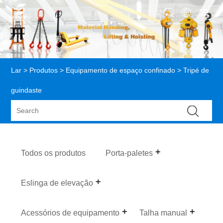
Lar
>
Produtos
>
Equipamento de espaço confinado
> Tripé de
guindaste
Todos os produtos
Porta-paletes
Eslinga de elevação
Acessórios de equipamento
Talha manual