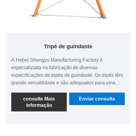
Tripé de guindaste
A Hebei Shengyu Manufacturing Factory é
especializada na fabricação de diversas
especificações de tripés de guindaste. Os tripés têm
grande versatilidade e são adequados para uma
ampla variedade de cenários. O produto geral é
confiável em termos de capacidade de carga, possui
consulte Mais
Enviar consulta
informação
uma estrutura compacta e pequena, é fácil de
instalar e operar e pode não apenas melhorar a
eficiência do trabalho, mas também facilitar o
transporte e armazenamento. É um equipamento
prático e útil para elevação, manutenção, resgate e