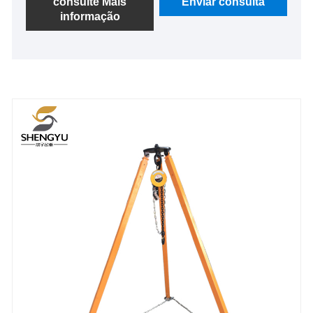
consulte Mais
Enviar consulta
informação
utilizam materiais espessados, possuem estrutura
compacta e grande capacidade de carga, capazes
de levantar 1 ou 5 toneladas de peso, percebendo a
vantagem de um produto pequeno e de grande
impacto.