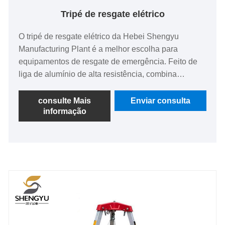
Tripé de resgate elétrico
O tripé de resgate elétrico da Hebei Shengyu
Manufacturing Plant é a melhor escolha para
equipamentos de resgate de emergência. Feito de
liga de alumínio de alta resistência, combina
portabilidade e robustez. A altura é ajustável para se
adequar a vários cenários operacionais. Possui
consulte Mais
Enviar consulta
informação
capacidade de carga suficiente, alto fator de
segurança e está equipado com guincho de
travamento automático e design antiderrapante. A
operação é simples e confiável. Pode ser
personalizado de acordo com necessidades
específicas. Se necessário, não hesite em contactar-
nos a qualquer momento.