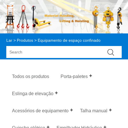
Lar
>
Produtos
> Equipamento de espaço confinado
Todos os produtos
Porta-paletes
Eslinga de elevação
Acessórios de equipamento
Talha manual
Guincho elétrico
Empilhador Hidráulico