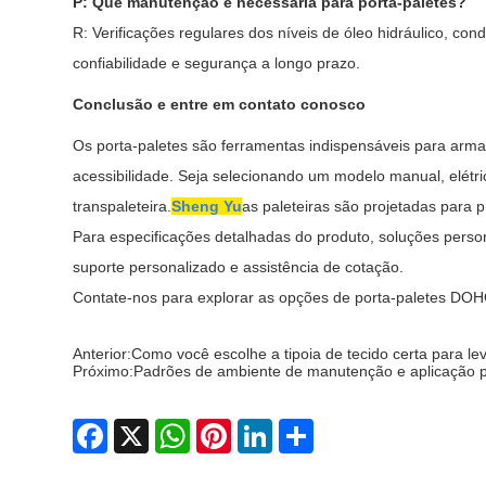
P: Que manutenção é necessária para porta-paletes?
R: Verificações regulares dos níveis de óleo hidráulico, co
confiabilidade e segurança a longo prazo.
Conclusão e entre em contato conosco
Os porta-paletes são ferramentas indispensáveis ​​para ar
acessibilidade. Seja selecionando um modelo manual, elétr
transpaleteira.
Sheng Yu
as paleteiras são projetadas para p
Para especificações detalhadas do produto, soluções perso
suporte personalizado e assistência de cotação.
Contate-nos para explorar as opções de porta-paletes DOHO,
Anterior:
Como você escolhe a tipoia de tecido certa para 
Próximo:
Padrões de ambiente de manutenção e aplicação p
Facebook
X
WhatsApp
Pinterest
LinkedIn
Share