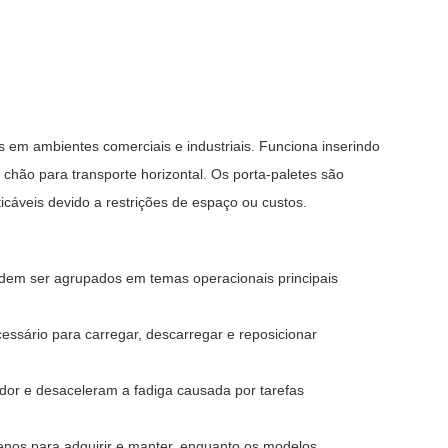
s em ambientes comerciais e industriais. Funciona inserindo
hão para transporte horizontal. Os porta-paletes são
áveis ​​devido a restrições de espaço ou custos.
dem ser agrupados em temas operacionais principais
ssário para carregar, descarregar e reposicionar
dor e desaceleram a fadiga causada por tarefas
os para adquirir e manter, enquanto os modelos