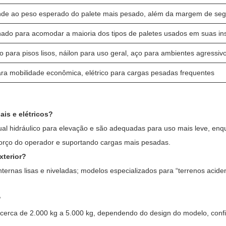
de ao peso esperado do palete mais pesado, além da margem de se
ado para acomodar a maioria dos tipos de paletes usados ​​em suas in
o para pisos lisos, náilon para uso geral, aço para ambientes agressiv
ra mobilidade econômica, elétrico para cargas pesadas frequentes
ais e elétricos?
 hidráulico para elevação e são adequadas para uso mais leve, enqu
forço do operador e suportando cargas mais pesadas.
xterior?
nternas lisas e niveladas; modelos especializados para “terrenos aci
?
erca de 2.000 kg a 5.000 kg, dependendo do design do modelo, config