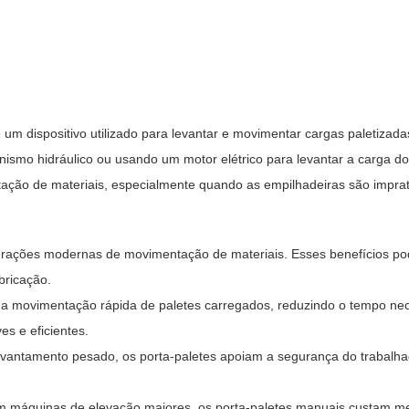
m dispositivo utilizado para levantar e movimentar cargas paletizada
o hidráulico ou usando um motor elétrico para levantar a carga do c
ação de materiais, especialmente quando as empilhadeiras são impratic
erações modernas de movimentação de materiais. Esses benefícios po
bricação.
 a movimentação rápida de paletes carregados, reduzindo o tempo nece
es e eficientes.
evantamento pesado, os porta-paletes apoiam a segurança do trabalha
máquinas de elevação maiores, os porta-paletes manuais custam men