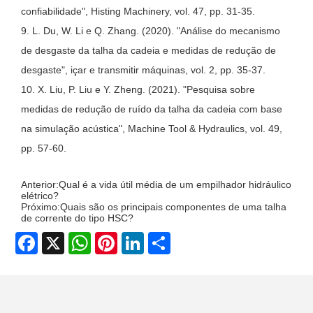
confiabilidade", Histing Machinery, vol. 47, pp. 31-35.
9. L. Du, W. Li e Q. Zhang. (2020). "Análise do mecanismo
de desgaste da talha da cadeia e medidas de redução de
desgaste", içar e transmitir máquinas, vol. 2, pp. 35-37.
10. X. Liu, P. Liu e Y. Zheng. (2021). "Pesquisa sobre
medidas de redução de ruído da talha da cadeia com base
na simulação acústica", Machine Tool & Hydraulics, vol. 49,
pp. 57-60.
Anterior:
Qual é a vida útil média de um empilhador hidráulico
elétrico?
Próximo:
Quais são os principais componentes de uma talha
de corrente do tipo HSC?
Facebook
X
WhatsApp
Pinterest
LinkedIn
Share