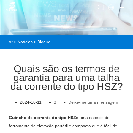
Lar
>
Notícias
>
Blogue
Quais são os termos de
garantia para uma talha
da corrente do tipo HSZ?
●
2024-10-11
●
8
●
Deixe-me uma mensagem
Guincho de corrente do tipo HSZ
é uma espécie de
ferramenta de elevação portátil e compacta que é fácil de