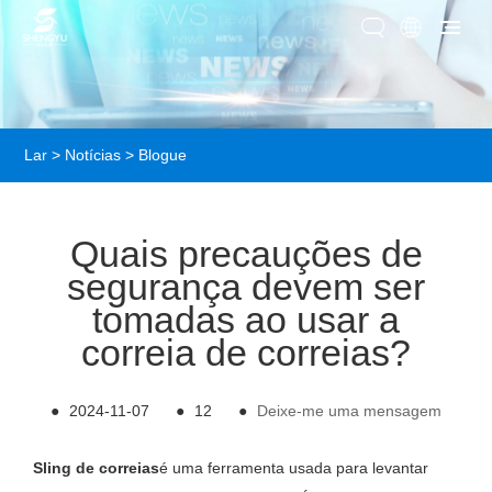
Lar
>
Notícias
>
Blogue
Quais precauções de
segurança devem ser
tomadas ao usar a
correia de correias?
●
2024-11-07
●
12
●
Deixe-me uma mensagem
Sling de correias
é uma ferramenta usada para levantar