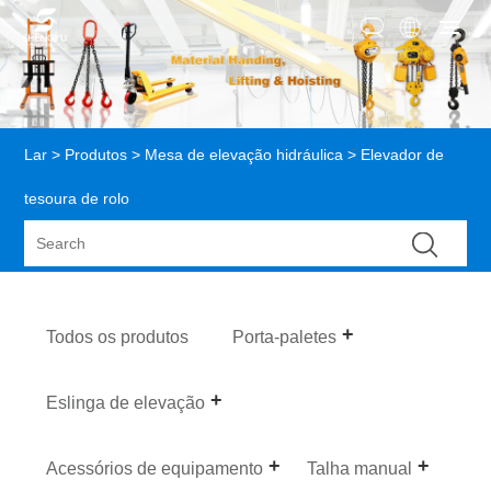
Lar
>
Produtos
>
Mesa de elevação hidráulica
> Elevador de
tesoura de rolo
Todos os produtos
Porta-paletes
Eslinga de elevação
Acessórios de equipamento
Talha manual